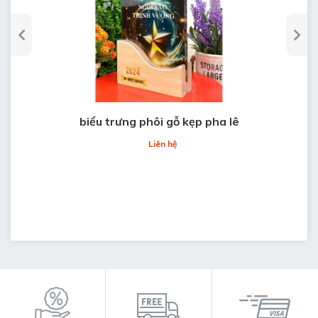
Bước 5: Gửi hàng cho khách
Bước 6: Gọi điện xác nhận với khách hàng
*
Quà tặng Đông Dương là t
vị hàng đầu cung
rong đơn
cấp biểu trưng pha lê
Sản xuất in, khắc thắng, khắc đổ màu nôi dung theo yêu
biểu trưng phôi gỗ kẹp pha lê
cầu của khách hàng.
Liên hệ
Miễn phí thiết kế ( Đội ngũ thiết kế chuyên nghiệp tư vấn
thiết kế phù hợp nhất )
Miễn phí vận chuy
hành Hà Nội
ển nội t
Thời gian sản xuất nhanh