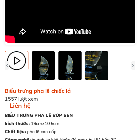
Biểu trưng pha lê chiếc lá
1557 lượt xem
Liên hệ
BIỂU TRƯNG PHA LÊ BÚP SEN
kích thước:
18cmx10,5cm
Chất liệu:
pha lê cao cấp
Công nghệ:
in ảnh, in lưới, khắc đổ màu, in UV, bắn 3D