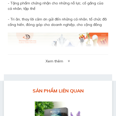
- Tặng phẩm chứng nhận cho những nỗ lực, cố gắng của
cá nhân, tập thể
- Tri ân, thay lời cảm ơn gửi đến những cá nhân, tổ chức đã
cống hiến, đóng góp cho doanh nghiệp, cho cộng đồng
Xem thêm
*
Quy trình sản xuất
Bước 1: Tiếp nhận yêu cầu khách hàng
Bước 2: Bộ phận thiết kế vẽ phác họa
SẢN PHẨM LIÊN QUAN
Bước 3: Gửi bản vẽ, báo giá khách duyệt
Bước 4: Xưởng sản xuất chế tác sản phẩm