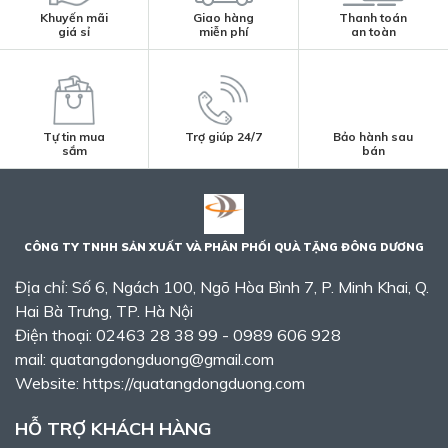
Khuyến mãi
Giao hàng
Thanh toán
giá sỉ
miễn phí
an toàn
Tự tin mua
Trợ giúp 24/7
Bảo hành sau
sắm
bán
CÔNG TY TNHH SẢN XUẤT VÀ PHÂN PHỐI QUÀ TẶNG ĐÔNG DƯƠNG
Địa chỉ: Số 6, Ngách 100, Ngõ Hòa Bình 7, P. Minh Khai, Q.
Hai Bà Trưng, TP. Hà Nội
Điện thoại: 02463 28 38 99 - 0989 606 928
mail: quatangdongduong@gmail.com
Website: https://quatangdongduong.com
HỖ TRỢ KHÁCH HÀNG